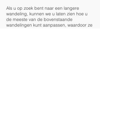
Als u op zoek bent naar een langere
wandeling, kunnen we u laten zien hoe u
de meeste van de bovenstaande
wandelingen kunt aanpassen, waardoor ze
doorgaans korter duren dan 40 minuten tot
een uur. Laarzen of laarzen voor de
modder zijn aan te raden, vooral in de
wintermaanden of bij natte
omstandigheden.
© Orchard Barns, Cowbeech, East Sussex 2025