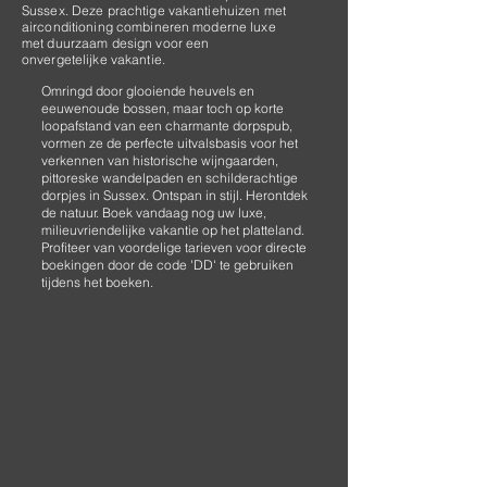
Sussex. Deze prachtige vakantiehuizen met
airconditioning combineren moderne luxe
met duurzaam design voor een
onvergetelijke vakantie.
Omringd door glooiende heuvels en
eeuwenoude bossen, maar toch op korte
loopafstand van een charmante dorpspub,
vormen ze de perfecte uitvalsbasis voor het
verkennen van historische wijngaarden,
pittoreske wandelpaden en schilderachtige
dorpjes in Sussex. Ontspan in stijl. Herontdek
de natuur. Boek vandaag nog uw luxe,
milieuvriendelijke vakantie op het platteland.
Profiteer van voordelige tarieven voor directe
boekingen door de code 'DD' te gebruiken
tijdens het boeken.