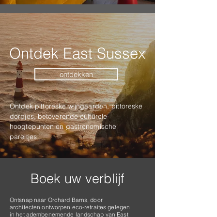
Ontdek East Sussex
ontdekken
Ontdek pittoreske wijngaarden,
pittoreske
dorpjes, betoverende culturele
hoogtepunten en gastronomische
pareltjes
Boek uw verblijf
Ontsnap naar Orchard Barns, door
architecten ontworpen eco-retraites gelegen
in het adembenemende landschap van East