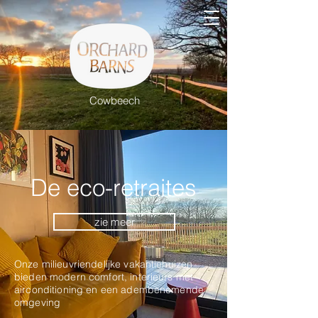
Cowbeech
De eco-retraites
zie meer
Onze milieuvriendelijke vakantiehuizen
bieden modern comfort, interieurs met
airconditioning en een adembenemende
omgeving